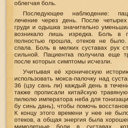
облегчая боль.
Последующее наблюдение: пац
лечение через день. После четырех
груди и одышка значительно уменьши
возникало лишь изредка. Боль в п
полностью прошла, отеков не было.
спала. Боль в мелких суставах рук с
сильной. Пациентка получила еще т
после которых симптомы исчезли.
Учитывая её хроническую истори
использовать мокса-палочку над суст
36 (цзу сань ли) каждый день в течен
также прописали китайскую травяну
пилюлю императора неба для тонизаци
бу синь дань), чтобы помочь восстано
К концу этого времени у нее не был
отеков, а общая энергия была хороше
мимолетные боли в суставах, к