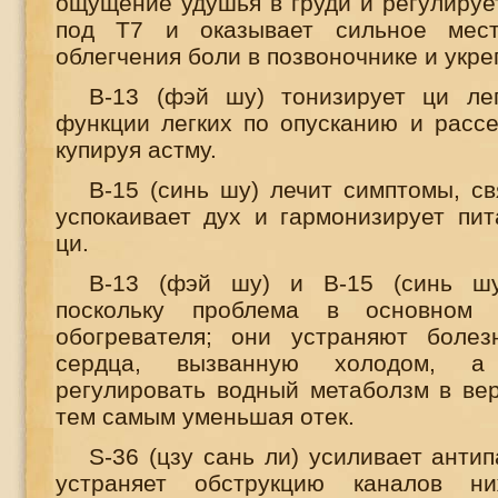
ощущение удушья в груди и регулируе
под
T
7 и оказывает сильное мес
облегчения боли в позвоночнике и укре
B
-13 (фэй шу) тонизирует ци ле
функции легких по опусканию и расс
купируя астму.
B
-15 (синь шу) лечит симптомы, с
успокаивает дух и гармонизирует п
ци.
B
-13 (фэй шу) и
B
-15 (синь ш
поскольку проблема в основном к
обогревателя; они устраняют болез
сердца, вызванную холодом, а
регулировать водный метаболзм в вер
тем самым уменьшая отек.
S
-36 (цзу сань ли) усиливает анти
устраняет обструкцию каналов ни