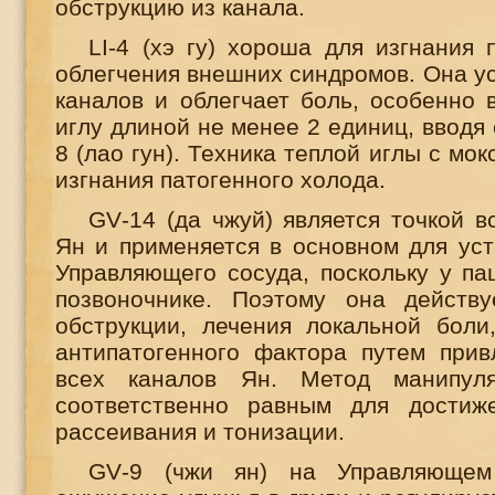
обструкцию из канала.
LI
-4 (хэ гу) хороша для изгнания 
облегчения внешних синдромов. Она у
каналов и облегчает боль, особенно 
иглу длиной не менее 2 единиц, вводя
8 (лао гун). Техника теплой иглы с мо
изгнания патогенного холода.
GV
-14 (да чжуй) является точкой в
Ян и применяется в основном для уст
Управляющего сосуда, поскольку у па
позвоночнике. Поэтому она действу
обструкции, лечения локальной боли
антипатогенного фактора путем прив
всех каналов Ян. Метод манипул
соответственно равным для достиж
рассеивания и тонизации.
GV
-9 (чжи ян) на Управляющем