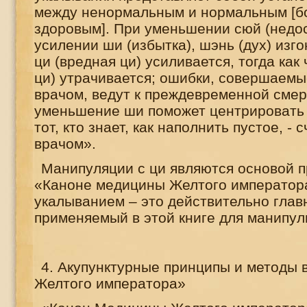
между ненормальным и нормальным [б
здоровым]. При уменьшении сюй (недос
усилении ши (избытка), шэнь (дух) изгон
ци (вредная ци) усиливается, тогда как
ци) утрачивается; ошибки, совершаемы
врачом, ведут к преждевременной смер
уменьшение ши поможет центрировать 
тот, кто знает, как наполнить пустое, -
врачом».
Манипуляции с ци являются основой п
«Каноне медицины Желтого императора
укалыванием – это действительно глав
применяемый в этой книге для манипул
4. Акупунктурные принципы и методы
Желтого императора»