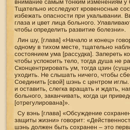
внимание самым тонким изменениям у 
Тщательно исследуют кровеносные сос
избежать опасности при укалывании. В
глаза и цвет лица больного. Улавливаю
чтобы определить развитие болезни».
Лин шу, [глава] «Начало и конец» гов
одному в тихом месте, тщательно набл
состоянием ума [рассудка]. Запереть к
чтобы успокоить тело, тогда душа не р
Сконцентрировать ум, тогда цзин (сущн
уходить. Не слышать ничего, чтобы сбе
Соединить [свой] шэнь с центром иглы
и оставить, слегка вращать и ждать, н
больного, заканчивать, когда ци привед
[отрегулирована]».
Су вэнь [глава] «Обсуждение сохране
защиты жизни» говорит: «Действенност
шэнь должен быть сохранен – это перв