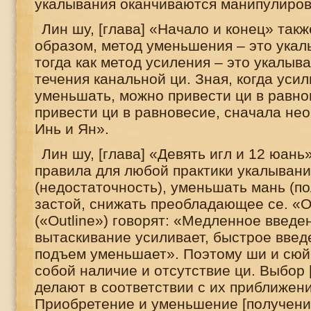
укалывания оканчиваются манипулиров
Лин шу, [глава] «Начало и конец» такж
образом, метод уменьшения – это укал
тогда как метод усиления – это укалыва
течения канальной ци. Зная, когда усил
уменьшать, можно привести ци в равно
привести ци в равновесие, сначала не
Инь и Ян».
Лин шу, [глава] «Девять игл и 12 юан
правила для любой практики укалывани
(недостаточность), уменьшать мань (по
застой, снижать преобладающее се. «
(«
Outline
») говорят: «Медленное введе
вытаскивание усиливает, быстрое вве
подъем уменьшает». Поэтому ши и сюй
собой наличие и отсутствие ци. Выбор 
делают в соответствии с их приближен
Приобретение и уменьшение [получение