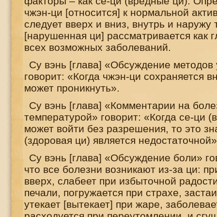
факторы – как се-ци (вредные ци). Опр
чжэн-ци [относится] к нормальной акти
следует вверх и вниз, внутрь и наружу 
[нарушенная ци] рассматривается как 
всех возможных заболеваний.
Су вэнь [глава] «Обсуждение методов
говорит: «Когда чжэн-ци сохраняется вн
может проникнуть».
Су вэнь [глава] «Комментарии на боле
температурой» говорит: «Когда се-ци (
может войти без разрешения, то это зна
(здоровая ци) является недостаточной»
Су вэнь [глава] «Обсуждение боли» го
что все болезни возникают из-за ци: пр
вверх, слабеет при избыточной радост
печали, погружается при страхе, заста
утекает [вытекает] при жаре, заболевае
расходуется при переутомлении, и сгу