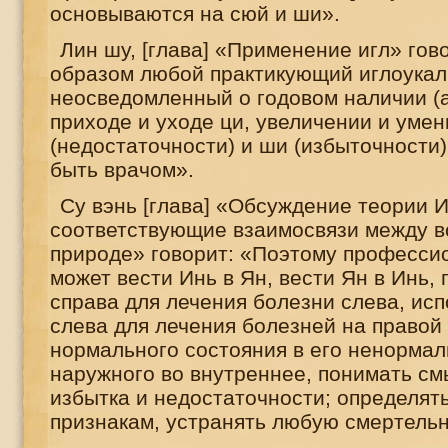
основываются на сюй и ши».
Лин шу, [глава] «Применение игл» гов
образом любой практикующий иглоука
неосведомленный о годовом наличии (
приходе и уходе ци, увеличении и уме
(недостаточности) и ши (избыточности)
быть врачом».
Су вэнь [глава] «Обсуждение теории И
соответствующие взаимосвязи между в
природе» говорит: «Поэтому професси
может вести Инь в Ян, вести Ян в Инь,
справа для лечения болезни слева, исп
слева для лечения болезней на правой 
нормального состояния в его ненормал
наружного во внутреннее, понимать с
избытка и недостаточности; определят
признакам, устранять любую смертельн