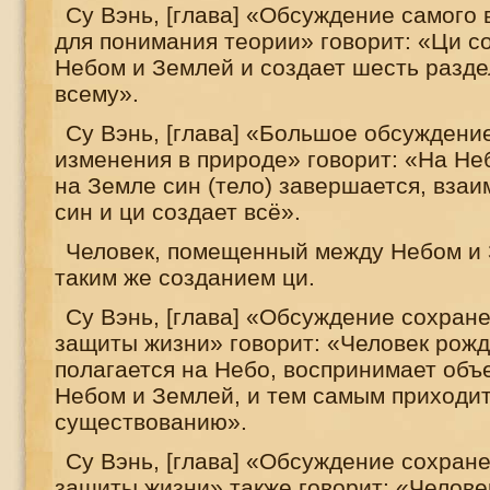
Су Вэнь, [глава] «Обсуждение самого 
для понимания теории» говорит: «Ци с
Небом и Землей и создает шесть разде
всему».
Су Вэнь, [глава] «Большое обсуждени
изменения в природе» говорит: «На Не
на Земле син (тело) завершается, вза
син и ци создает всё».
Человек, помещенный между Небом и 
таким же созданием ци.
Су Вэнь, [глава] «Обсуждение сохран
защиты жизни» говорит: «Человек рожд
полагается на Небо, воспринимает об
Небом и Землей, и тем самым приходит
существованию».
Су Вэнь, [глава] «Обсуждение сохран
защиты жизни» также говорит: «Человек