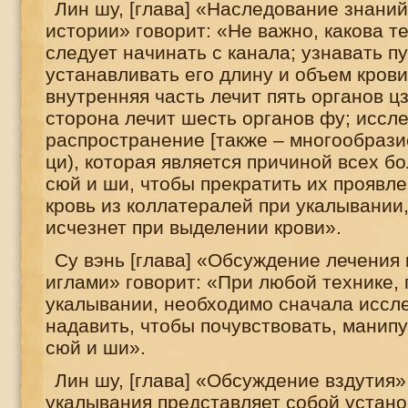
Лин шу, [глава] «Наследование знаний
истории» говорит: «Не важно, какова т
следует начинать с канала; узнавать пу
устанавливать его длину и объем крови 
внутренняя часть лечит пять органов ц
сторона лечит шесть органов фу; иссл
распространение [также – многообрази
ци), которая является причиной всех б
сюй и ши, чтобы прекратить их проявле
кровь из коллатералей при укалывании,
исчезнет при выделении крови».
Су вэнь [глава] «Обсуждение лечения
иглами» говорит: «При любой технике,
укалывании, необходимо сначала иссл
надавить, чтобы почувствовать, манип
сюй и ши».
Лин шу, [глава] «Обсуждение вздутия»
укалывания представляет собой устан