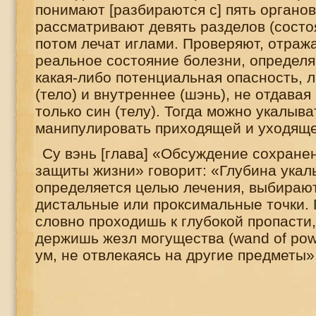
понимают [разбираются с] пять органов
рассматривают девять разделов (состоя
потом лечат иглами. Проверяют, отраж
реальное состояние болезни, определя
какая-либо потенциальная опасность, 
(тело) и внутреннее (шэнь), не отдава
только син (телу). Тогда можно укалыва
манипулировать приходящей и уходяще
Су вэнь [глава] «Обсуждение сохране
защиты жизни» говорит: «Глубина ука
определяется целью лечения, выбираю
дистальные или проксимальные точки. 
словно проходишь к глубокой пропасти,
держишь жезл могущества (
wand
of
pow
ум, не отвлекаясь на другие предметы»