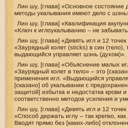
Лин шу, [глава] «Основное состояние 
методы укалывания имеют дело с шэнь
Лин шу, [глава] «Квалификация акупун
«Ключ к иглоукалыванию – не забывать
Лин шу, [глава] «Девять игл и 12 точек
«Заурядный колет (
sticks
) в син (тело), 
выдающийся управляет шэнь (духом)».
Лин шу, [глава] «Объяснение малых иг
«Заурядный колет в тело» – это [сказан
применения игл. «Выдающийся управля
[сказано] об укалывании с предохранен
защитой] избытка и недостатка крови и
соответственно методов усиления и у
Лин шу, [глава] «Девять игл и 12 точек
«Способ держать иглу – так крепко, ка
Вводят прямо без [каких-либо] отклоне