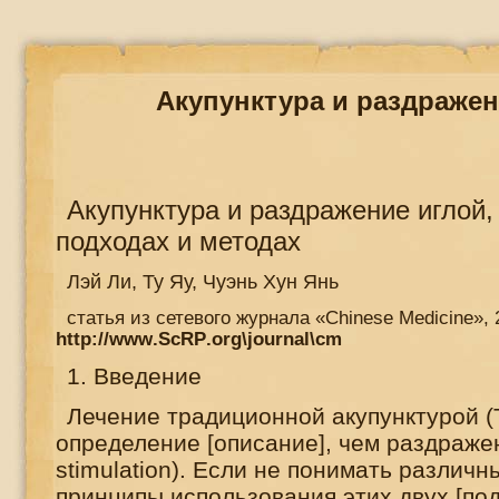
Акупунктура и раздражен
Акупунктура и раздражение иглой,
подходах и методах
Лэй Ли, Ту Яу, Чуэнь Хун Янь
статья из сетевого журнала «
Chinese
Medicine
», 
http
://
www
.
ScRP
.
org
\
journal
\
cm
1. Введение
Лечение традиционной акупунктурой (
определение [описание], чем раздражен
stimulation
). Если не понимать различн
принципы использования этих двух [под