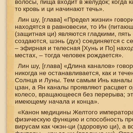
волосы, пища входит в желудок; когда 
то кровь и ци начинают течь».
Лин шу, [глава] «Предел жизни» говори
находятся в равновесии, то Ин (питающ
(защитная ци) являются гладкими, пять
создаются, шэнь (дух) соединяется с с
– эфирная и телесная [Хунь и По] нахо
местах, – тогда человек рождается».
Лин шу, [глава] «Длина каналов» гово
никогда не останавливается, как и тече
Солнца и Луны. Тем самым Инь каналы
цзан, а Ян каналы проявляют расцвет о
колесо, вращающееся без перерыва; эт
имеющему начала и конца».
«Канон медицины Желтого император
физическую функцию и способность пр
вирусам как чжэн-ци (здоровую ци), а 