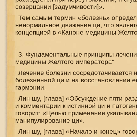
созерцании [задумчивости]».
Тем самым термин «болезнь» определ
ненормальное движение ци, что являет
концепцией в «Каноне медицины Желто
3. Фундаментальные принципы лечени
медицины Желтого императора"
Лечение болезни сосредотачивается н
болезненной ци и на восстановлении е
гармонии.
Лин шу, [глава] «Обсуждение пяти раз
и комментарии к истинной ци и патоге
говорит: «Целью применения укалыван
манипулирование ци».
Лин шу, [глава] «Начало и конец» гов