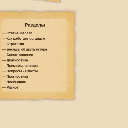
Разделы
—
Статья Фалева
—
Как работает организм
—
Стратегии
—
Беседы об акупунктуре
—
Сопоставление
—
Диагностика
—
Примеры лечения
—
Вопросы - Ответы
—
Прогностика
—
Необычное
—
Разное