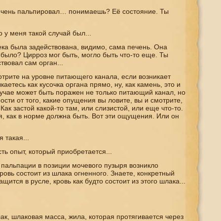
ечень пальпировал… понимаешь? Её состояние. Ты
 у меня такой случай был...
века была задействована, видимо, сама печень. Она
о было? Цирроз мог быть, могло быть что-то еще. Ты
твовал сам орган...
мотрите на уровне питающего канала, если возникает
аетесь как кусочка органа прямо, ну, как камень, это и
случае может быть поражен не только питающий канал, но
сти от того, какие опущения вы ловите, вы и смотрите,
ак застой какой-то там, или слизистой, или еще что-то.
я, как в норме должна быть. Вот эти ощущения. Или он
 такая...
сть опыт, который приобретается...
 пальпации в позиции мочевого пузыря возникло
ровь состоит из шлака огненного. Знаете, конкретный
ащится в русле, кровь как будто состоит из этого шлака...
лак, шлаковая масса, жила, которая протягивается через