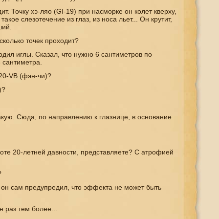
ит. Точку хэ-ляо (
GI
-19) при насморке он колет кверху,
 такое слезотечение из глаз, из носа льет... Он крутит,
ший.
сколько точек проходит?
дил иглы. Сказал, что нужно 6 сантиметров по
3 сантиметра.
20-
VB
(фэн-чи)?
)?
кую. Сюда, по направлению к глазнице, в основание
поте 20-летней давности, представляете? С атрофией
?
 он сам предупредил, что эффекта не может быть
н раз тем более...