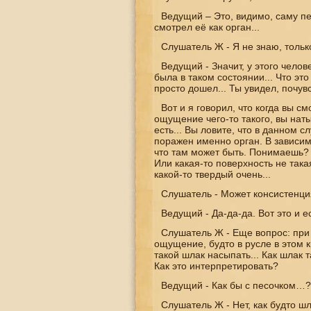
Ведущий – Это, видимо, саму п
смотрел её как орган...
Слушатель Ж - Я не знаю, только
Ведущий - Значит, у этого чело
была в таком состоянии... Что эт
просто дошел... Ты увидел, почувс
Вот и я говорил, что когда вы с
ощущение чего-то такого, вы натык
есть... Вы ловите, что в данном 
поражен именно орган. В зависимо
что там может быть. Понимаешь? К
Или какая-то поверхность не така
какой-то твердый очень...
Слушатель - Может консистенция
Ведущий - Да-да-да. Вот это и е
Слушатель Ж - Еще вопрос: при
ощущение, будто в русле в этом к
такой шлак насыпать... Как шлак т
Как это интерпретировать?
Ведущий - Как бы с песочком…?
Слушатель Ж - Нет, как будто ш