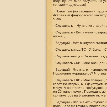
надежде что-либо получить, но ухо
конспектирующего
)
Потом там (на заседании, куда 
Акабанэ из федоровского института
знаю...
Слушатель – Ну, это из старой г
Слушатель - Вот у меня товарищ
японец...
Ведущий - Нет, выступал вьетнаме
Слушательница ТС - Я была... С 
Слушательница - Он читал син
Слушатель СКВ - Мне обещали л
Ведущий - Что значит «синдромо
Поражения меридианов? Что зна
Слушатель СКВ - Мне товарищ ра
колет. Во-вторых, мы действуем 
минут. А он ставит и возбуждающ
он 20 минут крутит. Периодически
сантиметров на 5 загоняет иглу в 
Ведущий - Что значит «глубоко»?
надо, надо же грудину проходить т