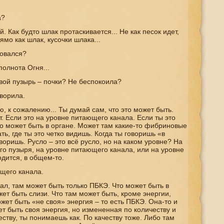
а?
 Как будто шлак протаскивается... Не как песок идет,
ямо как шлак, кусочки шлака...
ловался?
полнота Огня...
вой пузырь – почки? Не беспокоила?
ворила.
, к сожалению... Ты думай сам, что это может быть.
т. Если это на уровне питающего канала. Если ты это
то может быть в органе. Может там какие-то фибриновые
ь, где ты это четко видишь. Когда ты говоришь «в
оворишь. Русло – это всё русло, но на каком уровне? На
о пузыря, на уровне питающего канала, или на уровне
одится, в общем-то.
щего канала.
л, там может быть только ПБКЭ. Что может быть в
т быть слизи. Что там может быть, кроме энергии,
жет быть «не своя» энергия – то есть ПБКЭ. Она-то и
т быть своя энергия, но измененная по количеству и
честву, ты понимаешь как. По качеству тоже. Либо там