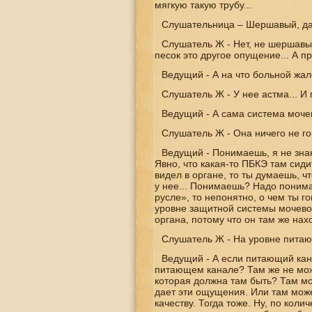
мягкую такую трубу...
Слушательница – Шершавый, д
Слушатель Ж - Нет, не шершавый.
песок это другое опущение... А пр
Ведущий - А на что больной жа
Слушатель Ж - У нее астма... И 
Ведущий - А сама система моче
Слушатель Ж - Она ничего не го
Ведущий - Понимаешь, я не знаю
Явно, что какая-то ПБКЭ там сиди
видел в органе, то ты думаешь, ч
у нее... Понимаешь? Надо понимат
русле», то непонятно, о чем ты г
уровне защитной системы мочевог
органа, потому что он там же нах
Слушатель Ж - На уровне питаю
Ведущий - А если питающий кана
питающем канале? Там же не може
которая должна там быть? Там мо
дает эти ощущения. Или там може
качеству. Тогда тоже. Ну, по коли