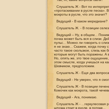
Слушатель Ж - Вот по интерпре
«протаскивании в русле песка». 
мокроты в русле, что это значит?
Ведущий - В каком меридиане?
Слушатель Ж. - В позиции селез
Ведущий – Ну, в общем... Понима
почка может быть вся в слизи. Де
пульс... Можно ли говорить о сл
я не знаю... Скажем, когда почку
часто такое скользкое, слизь как
которые могут быть поражены. А в
Но, опять же, это твое ощущение
этом смысле, когда учишься на к
Шевчиком, предположим.
Слушатель Ж - Еще два вопроса
Ведущий - Не уверен, что я смогу
Слушатель Ж - В позиции печени
Комочек как мокрота, такой чечев
Ведущий - Ага, понимаю.
Слушатель Ж - ...геркулесовая р
штучка стоит в русле, в потоке...