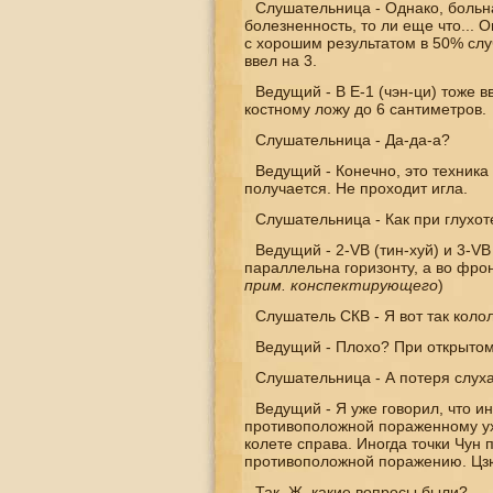
Слушательница - Однако, больна
болезненность, то ли еще что... 
с хорошим результатом в 50% случ
ввел на 3.
Ведущий - В E-1 (чэн-ци) тоже в
костному ложу до 6 сантиметров.
Слушательница - Да-да-а?
Ведущий - Конечно, это техника т
получается. Не проходит игла.
Слушательница - Как при глухот
Ведущий - 2-
V
В (тин-хуй) и 3-
V
В
параллельна горизонту, а во фро
прим. конспектирующего
)
Слушатель СКВ - Я вот так коло
Ведущий - Плохо? При открытом 
Слушательница - А потеря слу
Ведущий - Я уже говорил, что и
противоположной пораженному уху
колете справа. Иногда точки Чун
противоположной поражению. Цзюэ
Так, Ж, какие вопросы были?