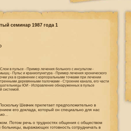
тый семинар 1987 года 1
Ю
лои в пульсе - Пример лечения больного с инсультом -
мышц - Пульс и краниопунктура - Пример лечения хронического
Точки уха в сравнении с корпоральными точками при лечении
стренными деревянными палочками - Строение канала, его части
слушательницы ЮИ - Исправление обнаруженных в пульсе
й системой.
 Поскольку Шевчик прилетает предположительно в
тением его доклада, который он специально для нас
ко...
иком. Потом речь о трудностях общения с обществом
 больницы, выражающих готовность сотрудничать в