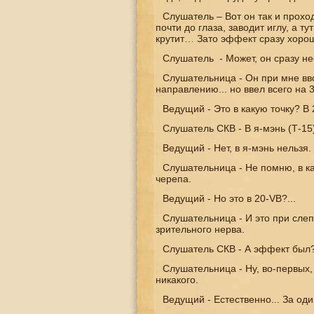
Слушатель – Вот он так и проход
почти до глаза, заводит иглу, а тут
крутит… Зато эффект сразу хоро
Слушатель - Может, он сразу не
Слушательница - Он при мне вво
направлению... но ввел всего на 
Ведущий - Это в какую точку? В 
Слушатель СКВ - В я-мэнь (
T
-15
Ведущий - Нет, в я-мэнь нельзя.
Слушательница - Не помню, в ка
черепа.
Ведущий - Но это в 20-
V
В?...
Слушательница - И это при сле
зрительного нерва.
Слушатель СКВ - А эффект был
Слушательница - Ну, во-первых,
никакого.
Ведущий - Естественно... За оди