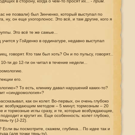
дящих в сторону, когда о чем-то просят их... -
прим.
нас не позвали) был Зинченко, который выступал по
, ну, он еще ухогорлонос. Это всё, и там другие, кого я
руппы. Это всё те же самые...
 учится у Гойденко в ординатуре, недавно выступал
ц, говорят. Кто там был хоть? Он и по пульсу, говорят...
10-ти до 12-ти он читал в течение недели...
дромологию.
екции его.
логию»? То есть, клинику давал нарушений каких-то?
чит «синдромология»?
ссказывал, как он колет. Во-первых, он очень глубоко
как: возбуждающим методом – 5 минут, тормозным – 20
ие и тормозные иглы сразу, и те, которые возбуждающие,
 подходит и крутит их. Еще особенность: колет глубоко,
тянь-ту (
J
-22).
 Если вы посмотрите, скажем, глубина... По идее так и
уда (для точки тянь-ту).