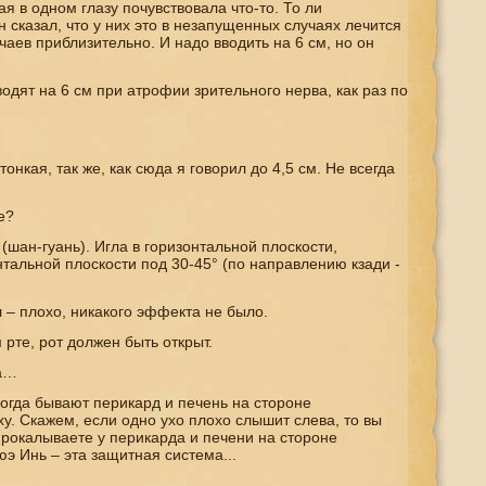
я в одном глазу почувствовала что-то. То ли
Он сказал, что у них это в незапущенных случаях лечится
аев приблизительно. И надо вводить на 6 см, но он
водят на 6 см при атрофии зрительного нерва, как раз по
онкая, так же, как сюда я говорил до 4,5 см. Не всегда
е?
 (шан-гуань). Игла в горизонтальной плоскости,
нтальной плоскости под 30-45° (по направлению кзади -
л – плохо, никакого эффекта не было.
рте, рот должен быть открыт.
ха…
ногда бывают перикард и печень на стороне
. Скажем, если одно ухо плохо слышит слева, то вы
 прокалываете у перикарда и печени на стороне
 Инь – эта защитная система...