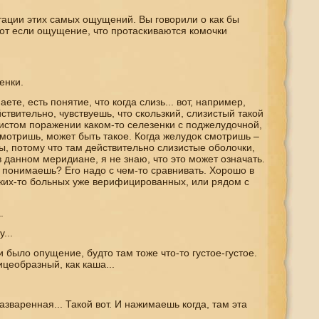
тации этих самых ощущений. Вы говорили о как бы
Вот если ощущение, что протаскиваются комочки
енки.
ете, есть понятие, что когда слизь... вот, например,
йствительно, чувствуешь, что скользкий, слизистый такой
изистом поражении каком-то селезенки с поджелудочной,
 смотришь, может быть такое. Когда желудок смотришь –
 бы, потому что там действительно слизистые оболочки,
 данном меридиане, я не знаю, что это может означать.
, понимаешь? Его надо с чем-то сравнивать. Хорошо в
аких-то больных уже верифицированных, или рядом с
.
...
 было опущение, будто там тоже что-то густое-густое.
ицеобразный, как каша...
азваренная... Такой вот. И нажимаешь когда, там эта