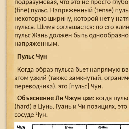
подразумевая, что это не просто глубо
(fine) пульс. Напряженный (tense) пул
некоторую ширину, которой нет у натян
пульса. Шима соглашается: по его кл
пульс Жэнь должен быть однообразно
напряженным.
Пульс Чун
Когда образ пульса бьет напрямую вв
этом узкий (также замкнутый, огранич
переводчика), это [пульс] Чун.
Объяснение Ли Чжун цзи
: когда пул
(hard) в Цунь, Гуань и Чи позициях, эт
сосуде Чун.