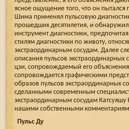
представление, а его объяснения даю
ясное ощущение того, что он пытался
Шима применял пульсовую диагностик
прошедших десятилетия, и обнаружил,
инструмент диагностики, предпочитая
стилям диагностики по животу, относ
экстраординарным сосудам. Далее сл
описания пульсов экстраординарных 
цзи, сопровождаемый его объяснения
сопровождается графическими предс
образов пульсов экстраординарных со
сделанными современным специалис
экстраординарным сосудам Катсуяшу К
нашими собственными комментариям
Пульс Ду