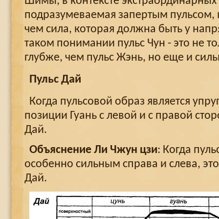
Шимы, в контексте экстраординарных 
подразумеваемая запертым пульсом,
чем сила, которая должна быть у напр
таком понимании пульс Чун - это не то
глубже, чем пульс Жэнь, но еще и силь
Пульс Дай
Когда пульсовой образ является упруг
позиции Гуань с левой и с правой сторо
Дай.
Объяснение Ли Чжун цзи
: Когда пул
особенно сильным справа и слева, эт
Дай.