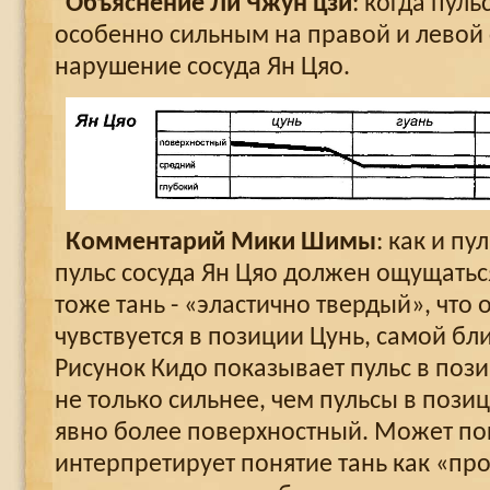
Объяснение Ли Чжун цзи
: когда пул
особенно сильным на правой и левой 
нарушение сосуда Ян Цяо.
Комментарий Мики Шимы
: как и пу
пульс сосуда Ян Цяо должен ощущаться
тоже тань - «эластично твердый», что
чувствуется в позиции Цунь, самой бли
Рисунок Кидо показывает пульс в поз
не только сильнее, чем пульсы в позици
явно более поверхностный. Может пок
интерпретирует понятие тань как «п