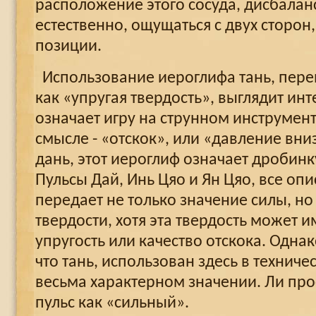
расположение этого сосуда, дисбаланс
естественно, ощущаться с двух сторон,
позиции.
Использование иероглифа тань, пере
как «упругая твердость», выглядит ин
означает игру на струнном инструмен
смысле - «отскок», или «давление вни
дань, этот иероглиф означает дробин
Пульсы Дай, Инь Цяо и Ян Цяо, все опи
передает не только значение силы, н
твердости, хотя эта твердость может 
упругость или качество отскока. Однако
что тань, использован здесь в техниче
весьма характерном значении. Ли про
пульс как «сильный».