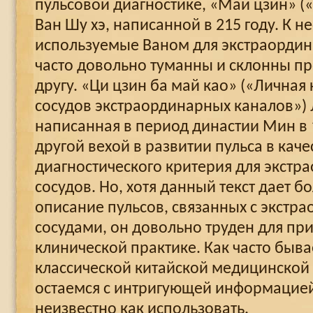
пульсовой диагностике, «Май цзин» («
Ван Шу хэ, написанной в 215 году. К н
используемые Ваном для экстраордин
часто довольно туманны и склонны пр
другу. «Ци цзин ба май као» («Личная
сосудов экстраординарных каналов»)
написанная в период династии Мин в 1
другой вехой в развитии пульса в каче
диагностического критерия для экстр
сосудов. Но, хотя данный текст дает б
описание пульсов, связанных с экст
сосудами, он довольно труден для пр
клинической практике. Как часто быва
классической китайской медицинской
остаемся с интригующей информацией
неизвестно как использовать.