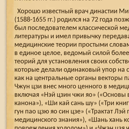
Хорошо известный врач династии Мин
(1588-1655 гг.) родился на 72 года по
был последователем классической м
литературы и имел привычку передав
медицинские теории простыми словам
в единое целое, ведомый силой боле
теорий для установления своих собст
которые делали одинаковый упор на с
как на центральные органы векторы 
Чжун цзи внес много ценного в медиц
включая «Нэй цзин чжи яо» («Основы 
канона»), «Ши кай сань шу» («Три кни
гун пао цзю яо син цзе» («Трактат Лэй
медицинского знания»), «Шань хань ко
повреждения холодом») и «Чжэн цзя 