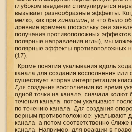
глубоком введении стимулируется нерв
вызывает разнообразные эффекты. Ког
мелко, как при
хинаишин
, и что было о
древние времена (поскольку они заявля
получения противоположных эффектов
полярные направления иглы), мы можем
полярные эффекты противоположных н
(17).
Кроме понятия укалывания вдоль хода
канала для создания восполнения или 
существует вторая интерпретация класс
Для создания восполнения во время ук
одной точки на канале, сначала колют 
течения канала, потом укалывают пос
по течению канала. Для создания опор
верным противоположное: укалывают 
канала, а потом соответственно ближе 
канала. Например, для реакции в прав