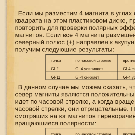
Если мы разместим 4 магнита в углах
квадрата на этом пластиковом диске, 
повторить для проверки полярных эф
магнитов. Если все 4 магнита размещен
северный полюс (+) направлен к акупун
получим следующие результаты:
точка
по часовой стрелке
против
GI-2
GI-4
усиливает
GI-4
с
GI-11
GI-4
снижает
GI-4
ус
В данном случае мы можем сказать, ч
север магниты являются положительны
идет по часовой стрелке, а когда вращ
часовой стрелки, они отрицательные. 
смотрящих на юг магнитов переворачив
вращающиеся полярности:
точка
по часовой стрелке
против