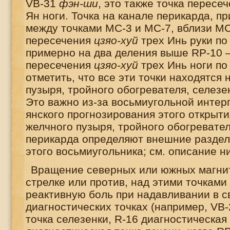
VB
-31
фэн-ши
, это также точка пересе
Ян ноги. Точка на канале перикарда, п
между точками МС-3 и МС-7, вблизи МС
пересечения
цзяо-хуй
трех Инь руки по
примерно на два деления выше
RP
-10 
пересечения
цзяо-хуй
трех Инь ноги по
отметить, что все эти точки находятся 
пузыря, тройного обогревателя, селезе
Это важно из-за восьмиугольной интер
янского прогнозирования этого открыти
желчного пузыря, тройного обогревател
перикарда определяют внешние разде
этого восьмиугольника; см. описание н
Вращение северных или южных магнит
стрелке или против, над этими точками
реактивную боль при надавливании в 
диагностических точках (например,
VB
точка селезенки,
R
-16 диагностическая