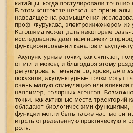
китайцы, когда постулировали течение
В этом контексте несколько оригинальн
наводящее на размышления исследова
проф. Фурукава, электроинженером из 
Кагошима может дать некоторые разъя
исследование дает нам намеки о приро
функционировании каналов и акупункту
Акупунктурные точки, как считают, по
от игл и моксы, и благодаря этому ра
регулировать течение
ци
, крови,
ин
и
в
показали, акупунктурные точки могут т
очень малую стимуляцию или влияния 
например, полярных агентов. Возможн
точки, как активные места траекторий к
обладают биологическими функциями, к
функции могли быть также частью сигн
играть определенную практическую и
роль.