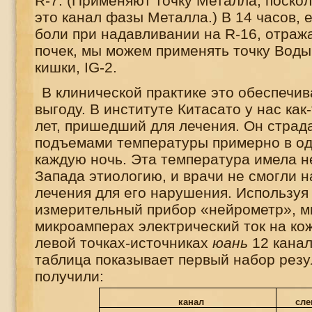
R
-7. (Применяют точку Металла, поскол
это канал фазы Металла.) В 14 часов,
боли при надавливании на
R
-16, отра
почек, мы можем применять точку Воды
кишки,
IG
-2.
В клинической практике это обеспечи
выгоду. В институте Китасато у нас как
лет, пришедший для лечения. Он стра
подъемами температуры примерно в од
каждую ночь. Эта температура имела н
Запада этиологию, и врачи не смогли 
лечения для его нарушения. Используя
измерительный прибор «нейрометр», м
микроамперах электрический ток на ко
левой точках-источниках
юань
12 канал
таблица показывает первый набор резу
получили:
канал
сле