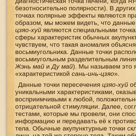
диагностическая точка печени, когда
R
безотносительно полярности). В други
точках полярные эффекты являются пр
образом, мы можем видеть, что данные
цзяо-хуй
являются специальными точка
сферы характеристик обычных акупунк
чувствуем, что такая аномалия объясн
восьмиугольника. Данные точки распо
восьмиугольным разделительным линиям
Жэнь май
и
Ду май
). Мы называем это 
«характеристикой
сань-инь-цзяо
».
Данные точки пересечения
цзяо-хуй
об
уникальными характеристиками, оказы
восприимчивыми к любой, положительн
отрицательной стимуляции. Далее, сог
тестами, которые мы провели, они спо
информацию и передавать её к против
тела. Обычные акупунктурные точки ск
лишь на той же стороне тела. Таким об