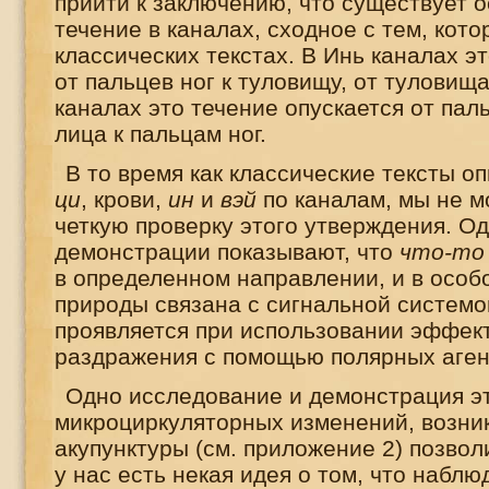
прийти к заключению, что существует о
течение в каналах, сходное с тем, кото
классических текстах. В Инь каналах э
от пальцев ног к туловищу, от туловища
каналах это течение опускается от пальц
лица к пальцам ног.
В то время как классические тексты о
ци
, крови,
ин
и
вэй
по каналам, мы не м
четкую проверку этого утверждения. О
демонстрации показывают, что
что-то
в определенном направлении, и в особо
природы связана с сигнальной системо
проявляется при использовании эффект
раздражения с помощью полярных аген
Одно исследование и демонстрация э
микроциркуляторных изменений, возни
акупунктуры (см. приложение 2) позвол
у нас есть некая идея о том, что набл