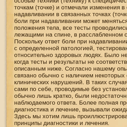
особые техники (технику) к специфиче
точкам (точке) и отмечали изменения в
надавливании в связанных точках (точк
боли при надавливании может менятьс
положения тела, все тесты проводилис
лежащими на спине, в расслабленном 
Поскольку ответ боли при надавливани
с определенной патологией, тестирова
относительно здоровых людях. Было не
когда тесты и результаты не соответст
описанным ниже. Согласно нашему опы
связано обычно с наличием некоторых 
клинических нарушений. В таких случа
сами по себе, проводимые без установ
обычно лишь кратко, были недостаточн
наблюдаемого ответа. Более полная пр
диагностика и лечение, вызывали ожи
Здесь мы хотим лишь проиллюстрирова
принципы диагностики и лечения.