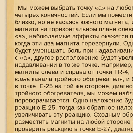
Мы можем выбрать точку «а» на любо
четырех конечностей. Если мы помест
близко, но не касаясь южного магнита,
магнита на горизонтальном плане слева
«а», наблюдаемые эффекты окажется 
когда эти два магнита перевернули. О
будет уменьшать боль при надавливани
с «а», другое расположение будет увел
надавливании в то же точке. Например
магниты слева и справа от точки
TR
-4,
юань
канала тройного обогревателя, и
в точке Е-25 на той же стороне, диагн
тройного обогревателя, мы можем набл
переворачивается. Одно наложение бу
реакцию Е-25, тогда как обратное нало
увеличивать эту реакцию. Сходным об
разместить магниты на любой стороне 
проверить реакцию в точке Е-27, диагн