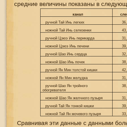
средние величины показаны в следующ
канал
сле
ручной Тай Инь легких
36
ножной Тай Инь селезенки
43
ручной Цзюэ Инь перикарда
31
ножной Цзюэ Инь печени
39
ручной Шао Инь сердца
32
ножной Шао Инь почек
38
ручной Ян Мин толстой кишки
42
ножной Ян Мин желудка
31
ручной Шао Ян тройного
38
обогревателя
ножной Шао Ян желчного пузыря
31
ручной Тай Ян тонкой кишки
39
ножной Тай Ян мочевого пузыря
33
Сравнивая эти данные с данными боль