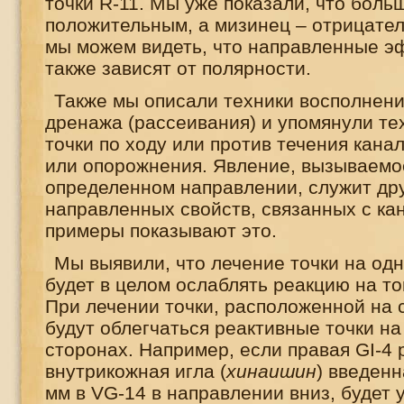
точки
R
-11. Мы уже показали, что боль
положительным, а мизинец – отрицате
мы можем видеть, что направленные э
также зависят от полярности.
Также мы описали техники восполнени
дренажа (рассеивания) и упомянули те
точки по ходу или против течения кана
или опорожнения. Явление, вызываемо
определенном направлении, служит др
направленных свойств, связанных с к
примеры показывают это.
Мы выявили, что лечение точки на од
будет в целом ослаблять реакцию на то
При лечении точки, расположенной на 
будут облегчаться реактивные точки на
сторонах. Например, если правая
GI
-4 
внутрикожная игла (
хинаишин
) введенн
мм в
VG
-14 в направлении вниз, будет