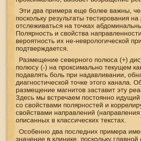
Эти два примера еще более важны, ч
поскольку результаты тестирования на 
отслеживаться на точках абдоминальн
Полярность и свойства направленности
вероятность их не-неврологической пр
подтверждается.
Размещение северного полюса (+) ди
полюсу (-) на проксимально текущем ка
подавлять боль при надавливании, об
диагностической точке этого канала. О
размещение магнитов заставит эту реа
Здесь мы встречаем постоянно идущий
со свойствами полярностей и коррели
свойствами направлений (направления 
описанных в классических текстах.
Особенно два последних примера име
значение в клинике, поскольку главной