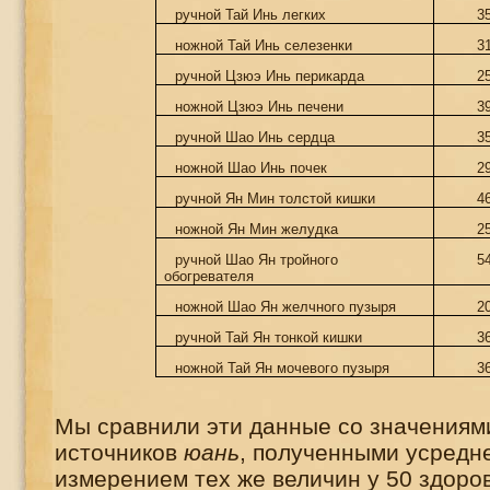
ручной Тай Инь легких
3
ножной Тай Инь селезенки
3
ручной Цзюэ Инь перикарда
2
ножной Цзюэ Инь печени
3
ручной Шао Инь сердца
3
ножной Шао Инь почек
2
ручной Ян Мин толстой кишки
4
ножной Ян Мин желудка
2
ручной Шао Ян тройного
5
обогревателя
ножной Шао Ян желчного пузыря
2
ручной Тай Ян тонкой кишки
3
ножной Тай Ян мочевого пузыря
3
Мы сравнили эти данные со значениями
источников
юань
, полученными усредн
измерением тех же величин у 50 здоро