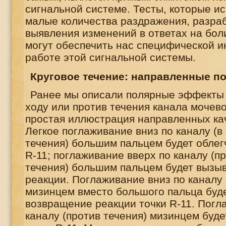
сигнальной системе. Тесты, которые и
малые количества раздражения, разра
выявления изменений в ответах на бол
могут обеспечить нас специфической 
работе этой сигнальной системы.
Круговое течение: направленные п
Ранее мы описали полярные эффекты 
ходу или против течения канала мочево
простая иллюстрация направленных кач
Легкое поглаживание вниз по каналу (в
течения) большим пальцем будет облег
R
-11; поглаживание вверх по каналу (п
течения) большим пальцем будет вызыв
реакции. Поглаживание вниз по каналу 
мизинцем вместо большого пальца буд
возвращение реакции точки
R
-11. Погл
каналу (против течения) мизинцем буде