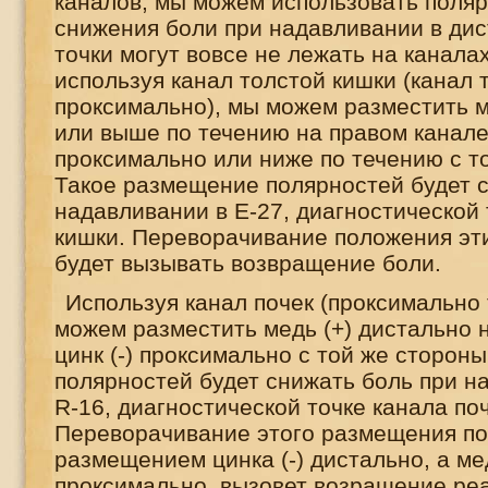
каналов, мы можем использовать поля
снижения боли при надавливании в дис
точки могут вовсе не лежать на канала
используя канал толстой кишки (канал 
проксимально), мы можем разместить м
или выше по течению на правом канале, 
проксимально или ниже по течению с т
Такое размещение полярностей будет 
надавливании в Е-27, диагностической 
кишки. Переворачивание положения эт
будет вызывать возвращение боли.
Используя канал почек (проксимально 
можем разместить медь (+) дистально н
цинк (-) проксимально с той же сторон
полярностей будет снижать боль при н
R
-16, диагностической точке канала поч
Переворачивание этого размещения по
размещением цинка (-) дистально, а ме
проксимально, вызовет возращение реа