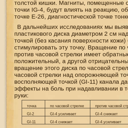
толстой кишки. Магниты, помещенные 
точки
IG
-4, будут влиять на реакцию, 
точке Е-26, диагностической точке тонк
В дальнейших исследованиях мы выяв
пластикового диска диаметром 2 см на
точкой (без касания поверхности кожи)
стимулировать эту точку. Вращение по 
против часовой стрелки имеет обратны
положительный, а другой отрицательны
вращение этого диска по часовой стрел
часовой стрелки над опорожняющей точ
восполняющей точкой (
GI
-11) канала д
эффекты на боль при надавливании в 
руки:
точка
по часовой стрелке
против часовой ст
GI-2
GI-4
усиливает
GI-4
снижает
GI-11
GI-4
снижает
GI-4
усиливает