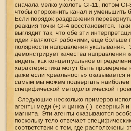
сначала мелко уколоть
GI
-11, потом
GI
-
чтобы опорожнить канал и уменьшить б
Если порядок раздражения перевернуть
реакция точки
GI
-4 восстановится. Так
выглядит так, что обе эти интерпретац
идеи являются рабочими, еще больше 
полярности направления укалывания. 
демонстрирует качества направления 
видеть, как концептуальное определен
характеристика могут быть проверены 
даже если «реальность» оказывается 
самым мы можем подвергать наиболее
специфической методологической прове
Следующие несколько примеров испо
агенты меди (+) и цинка (-), северный
магнита. Эти агенты оказываются особ
поскольку тело отвечает специфически
соответствии с тем, где расположены 