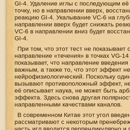
GI
-4. Удаление иглы с последующим её
точку, но в направлении вверх, восста
реакцию
GI
-4. Укалывание
VC
-6 на глу
направлении вверх будет снижать реа
VC
-6 в направлении вниз будет восста
GI
-4.
При том, что этот тест не показывает
направление «течения» в точках
VG
-14
показывает, что направление введения
важным, а также то, что этот эффект н
нейрофизиологический. Поскольку оди
вызывают противоположный эффект, не
её описывает наука, не может быть арб
эффекта. Здесь снова другая полярност
направленными качествами каналов.
В современном Китае этот угол введе
рассматривают с некоторым пренебре
часть игл вводится перпендикулярно и 