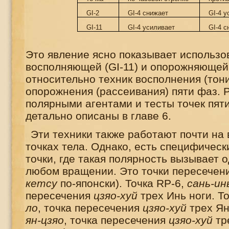
GI-2
GI-4
снижает
GI-4
у
GI-11
GI-4
усиливает
GI-4
с
Это явление ясно показывает использо
восполняющей (
GI
-11) и опорожняющей
относительно техник восполнения (тон
опорожнения (рассеивания) пяти фаз.
полярными агентами и тесты точек пят
детально описаны в главе 6.
Эти техники также работают почти на 
точках тела. Однако, есть специфическ
точки, где такая полярность вызывает 
любом вращении. Это точки пересечен
кетсу
по-японски). Точка
RP
-6,
сань-ин
пересечения
цзяо-хуй
трех Инь ноги. Т
ло
, точка пересечения
цзяо-хуй
трех Ян
ян-цзяо
, точка пересечения
цзяо-хуй
тре