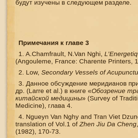
будут изучены в следующем разделе.
Примечания
к
главе
3
1. A.Chamfrault, N.Van Nghi,
L’Energeti
(Angouleme, France: Charente Printers, 
2. Low,
Secondary Vessels of Acupunctu
3. Данное обсуждение меридианов при
др. (
Larre
et
al
.) в книге «
Обозрение тр
китайской медицины
» (
Survey
of
Tradit
Medicine
), глава 4.
4. Ngueyn Van Nghy and Tran Viet Dzun
translation of Vol.1 of
Zhen Jiu Da Cheng
(1982), 170-73.