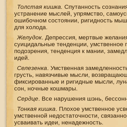
Толстая кишка.
C
путанность сознани
устранение мыслей, упрямство, самоус
ошибочном состоянии, ригидность мыш
для холода.
Желудок
. Депрессия, мертвые желани
суицидальные тенденции, умственное 
подозрения, тенденция к мании, замед
идей.
Селезенка
. Умственная замедленность
грусть, навязчивые мысли, возвращаю
фиксированные и ригидные мысли, лун
сон, ночные кошмары.
Сердце
. Все нарушения шэнь, бессонн
Тонкая кишка
. Плохое умственное ус
умственной недостаточности, связанно
усваивать идеи, ненадежность.