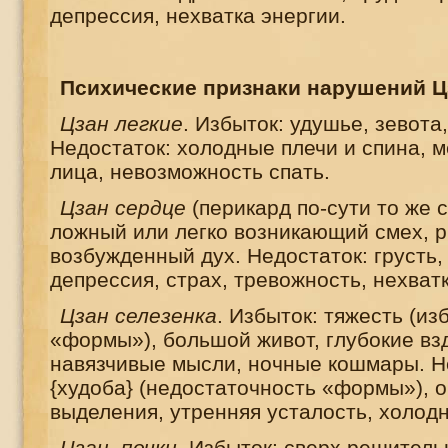
депрессия, нехватка энергии.
Психические признаки нарушений 
Цзан легкие
. Избыток: удушье, зевота
Недостаток: холодные плечи и спина, 
лица, невозможность спать.
Цзан сердце
(перикард по-сути то же 
ложный или легко возникающий смех, 
возбужденный дух. Недостаток: грусть,
депрессия, страх, тревожность, нехват
Цзан селезенка
. Избыток: тяжесть (и
«формы»), большой живот, глубокие взд
навязчивые мысли, ночные кошмары. Не
{худоба} (недостаточность «формы»), 
выделения, утренняя усталость, холод
Цзан почки
. Избыток: сверх решитель