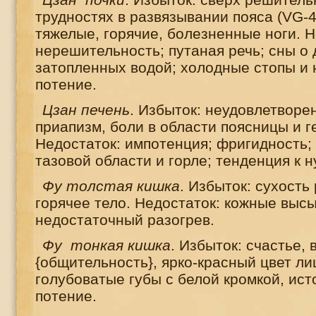
трудностях в развязывании пояса (
VG
-
тяжелые, горячие, болезненные ноги. Н
нерешительность; путаная речь; сны о 
затопленных водой; холодные стопы и 
потение.
Цзан печень
. Избыток: неудовлетворен
приапизм, боли в области поясницы и г
Недостаток: импотенция; фригидность; 
тазовой области и горле; тенденция к 
Фу толстая кишка
. Избыток: сухость 
горячее тело. Недостаток: кожные высы
недостаточный разогрев.
Фу тонкая кишка
. Избыток: счастье, 
{общительность}, ярко-красный цвет ли
голубоватые губы с белой кромкой, ис
потение.