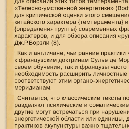
для описания этих типов темперамента, 
«Телесно-умственной энергетики» (
Bod
для критической оценки этого смешени
китайского характера {темперамента} и
{определения группы} современных фр
характеров, и для обзора описания «р
Дж.Р.Ворзли (8).
Как и англичане, чьи ранние практики
к французским доктринам Сулье де Мор
своем обучении, так и французы часто
необходимость расширить личностные
соответствуют этим органо-энергетиче
меридианам.
Считается, что классические тексты п
разделяют психические и соматические
другие могут встречаться при нарушен
энергетической области или единицы, 
практиков акупунктуры важно тщательн